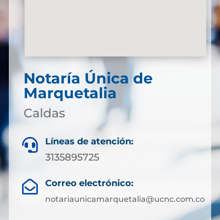
Notaría Única de
Marquetalia
Caldas
Líneas de atención:

3135895725
Correo electrónico:

notariaunicamarquetalia@ucnc.com.co