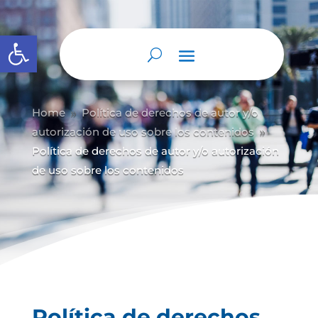
Abrir barra de herramientas
Home
Política de derechos de autor y/
o
9
autorización de uso sobre los contenidos
9
Política de derechos de autor y/o autorización
de uso sobre los contenidos
Política de derechos