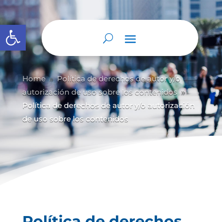
Abrir barra de herramientas
Home
Política de derechos de autor y/
o
9
autorización de uso sobre los contenidos
9
Política de derechos de autor y/o autorización
de uso sobre los contenidos
Política de derechos