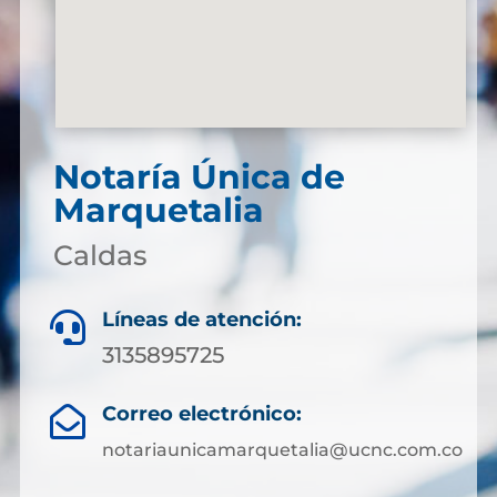
Notaría Única de
Marquetalia
Caldas
Líneas de atención:

3135895725
Correo electrónico:

notariaunicamarquetalia@ucnc.com.co