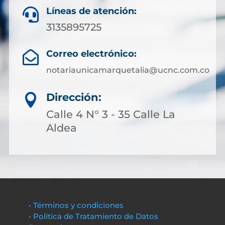
Líneas de atención:

3135895725
Correo electrónico:

notariaunicamarquetalia@ucnc.com.co
Dirección:

Calle 4 N° 3 - 35 Calle La
Aldea
• Términos y condiciones
• Política de Tratamiento de Datos