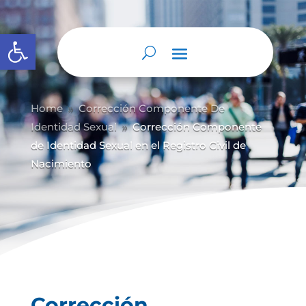
Abrir barra de herramientas
Home
Corrección Componente De
9
Identidad Sexual
Corrección Componente
9
de Identidad Sexual en el Registro Civil de
Nacimiento
Corrección