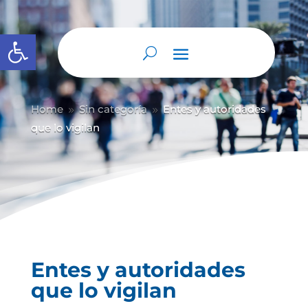
Abrir barra de herramientas
Home
Sin categoría
Entes y autoridades
9
9
que lo vigilan
Entes y autoridades
que lo vigilan