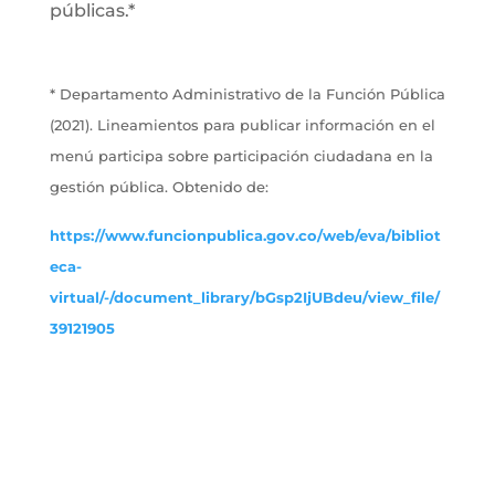
públicas.*
* Departamento Administrativo de la Función Pública
(2021). Lineamientos para publicar información en el
menú participa sobre participación ciudadana en la
gestión pública. Obtenido de:
https://www.funcionpublica.gov.co/web/eva/bibliot
eca-
virtual/-/document_library/bGsp2IjUBdeu/view_file/
39121905