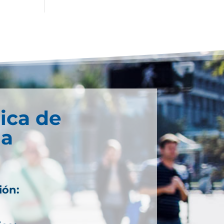
ica de
ia
ión: