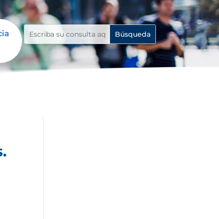
cia
.