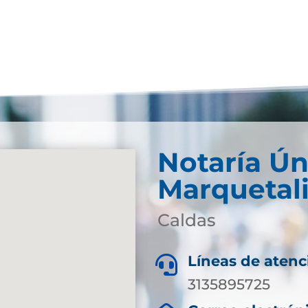
Notaría Ún
Marquetal
Caldas
Líneas de atenc

3135895725