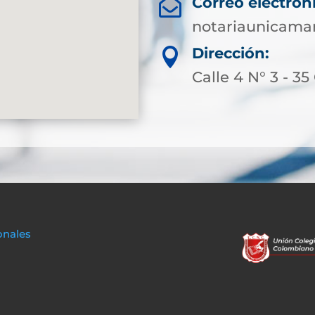
Correo electrón

notariaunicama
Dirección:

Calle 4 N° 3 - 35
onales