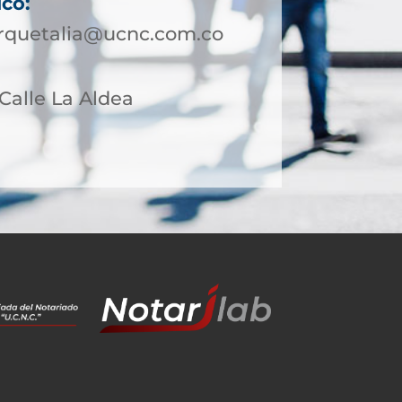
ico:
rquetalia@ucnc.com.co
 Calle La Aldea