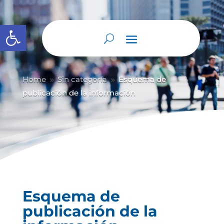
Abrir barra de herramientas
Home
Sin categoría
Esquema de
9
9
publicación de la información
Esquema de
publicación de la