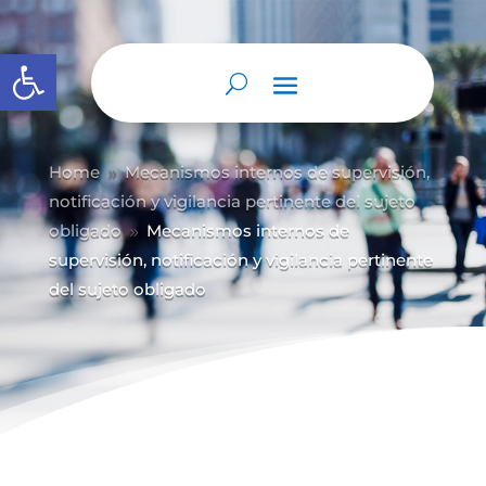
Abrir barra de herramientas
Home
Mecanismos internos de supervisión,
9
notificación y vigilancia pertinente del sujeto
obligado
Mecanismos internos de
9
supervisión, notificación y vigilancia pertinente
del sujeto obligado