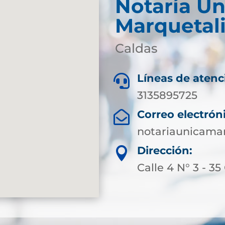
Notaría Ún
Marquetal
Caldas
Líneas de atenc

3135895725
Correo electrón

notariaunicama
Dirección:

Calle 4 N° 3 - 35