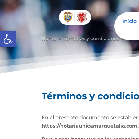
Inicio
Abrir barra de herramientas
Home
Términos y condiciones
Térm
9
9
Términos y condici
En el presente documento se establece
https://notariaunicamarquetalia.com