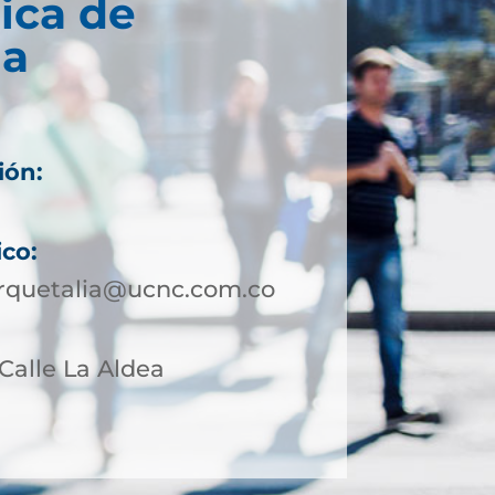
ica de
ia
ión:
ico:
rquetalia@ucnc.com.co
 Calle La Aldea