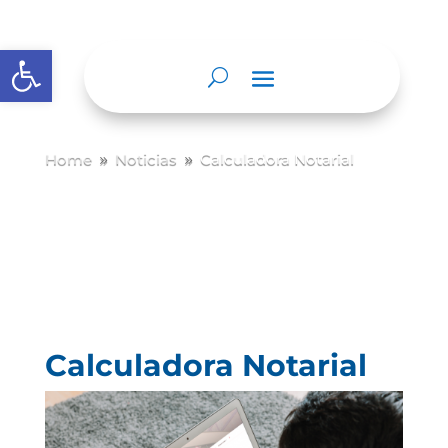
Abrir barra de herramientas
Home
Noticias
Calculadora Notarial
9
9
Calculadora Notarial